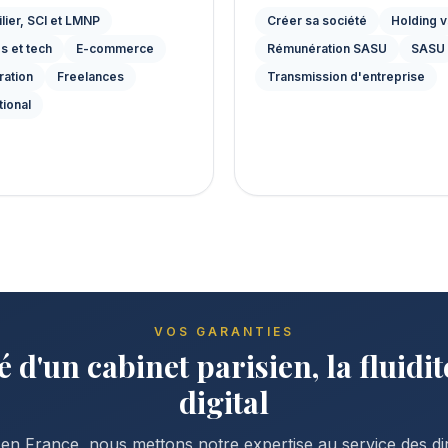
lier, SCI et LMNP
Créer sa société
Holding v
s et tech
E-commerce
Rémunération SASU
SASU
ration
Freelances
Transmission d'entreprise
tional
VOS GARANTIES
té d'un cabinet parisien, la fluidi
digital
n France, nous mettons notre expertise au service des dir