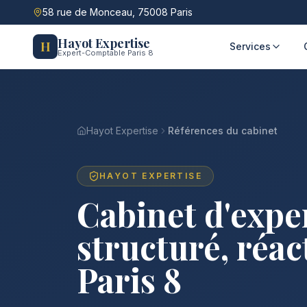
Aller au contenu principal
58 rue de Monceau, 75008 Paris
Hayot Expertise
H
Services
Expert-Comptable Paris 8
Hayot Expertise
Références du cabinet
HAYOT EXPERTISE
Cabinet d'expe
structuré, réact
Paris 8