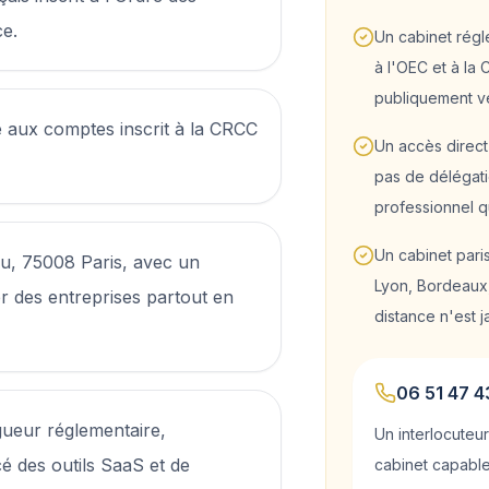
ce.
Un cabinet régle
à l'OEC et à la 
publiquement vé
 aux comptes inscrit à la CRCC
Un accès direct 
pas de délégati
professionnel qu
Un cabinet paris
u, 75008 Paris, avec un
Lyon, Bordeaux,
des entreprises partout en
distance n'est j
06 51 47 4
gueur réglementaire,
Un interlocuteur
des outils SaaS et de
cabinet capable