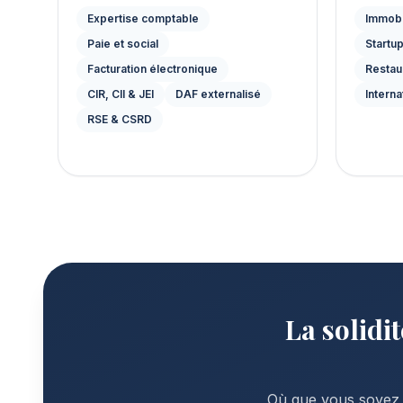
Expertise comptable
Immobi
Paie et social
Startup
Facturation électronique
Restau
CIR, CII & JEI
DAF externalisé
Interna
RSE & CSRD
La solidi
Où que vous soyez e